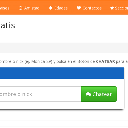
aises
Amistad
Edades
Contactos
Seccio
atis
nombre o nick (ej. Monica-29) y pulsa en el Botón de
CHATEAR
para ac
Chatear