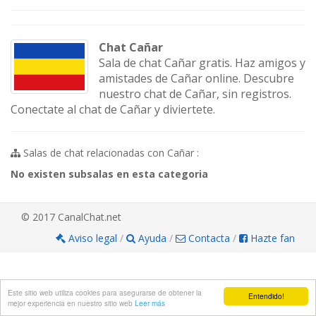
Chat Cañar
Sala de chat Cañar gratis. Haz amigos y
amistades de Cañar online. Descubre
nuestro chat de Cañar, sin registros.
Conectate al chat de Cañar y diviertete.
Salas de chat relacionadas con Cañar :
No existen subsalas en esta categoria
© 2017 CanalChat.net
Aviso legal
/
Ayuda
/
Contacta
/
Hazte fan
Este sitio web utiliza cookies para asegurarse de obtener la
Entendido!
mejor experiencia en nuestro sitio web
Leer más