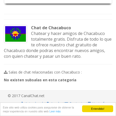
Chat de Chacabuco
Chatear y hacer amigos de Chacabuco
totalmente gratis. Disfruta de todo lo que
te ofrece nuestro chat gratuito de
Chacabuco donde podras encontrar nuevos amigos,
con quien chatear y pasar un buen rato.
Salas de chat relacionadas con Chacabuco :
No existen subsalas en esta categoria
© 2017 CanalChat.net
Aviso legal
/
Ayuda
/
Contacta
/
Hazte fan
Este sitio web utiliza cookies para asegurarse de obtener la
Entendido!
mejor experiencia en nuestro sitio web
Leer más