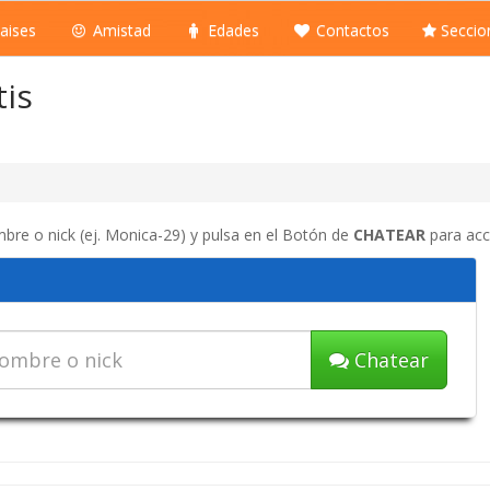
aises
Amistad
Edades
Contactos
Seccio
tis
mbre o nick (ej. Monica-29) y pulsa en el Botón de
CHATEAR
para acc
Chatear