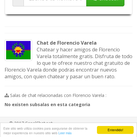
Chat de Florencio Varela
Chatear y hacer amigos de Florencio
Varela totalmente gratis. Disfruta de todo
lo que te ofrece nuestro chat gratuito de
Florencio Varela donde podras encontrar nuevos
amigos, con quien chatear y pasar un buen rato.
Salas de chat relacionadas con Florencio Varela :
No existen subsalas en esta categoria
© 2017 CanalChat.net
Este sitio web utiliza cookies para asegurarse de obtener la
Entendido!
Aviso legal
/
Ayuda
/
Contacta
/
Hazte fan
mejor experiencia en nuestro sitio web
Leer más