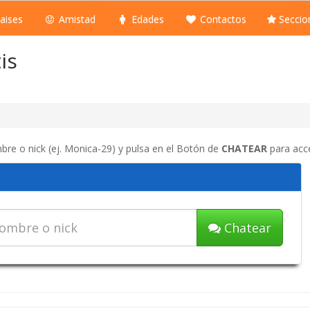
aises
Amistad
Edades
Contactos
Seccio
is
bre o nick (ej. Monica-29) y pulsa en el Botón de
CHATEAR
para acce
Chatear