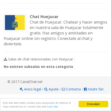
Chat Huejucar
Chat de Huejucar. Chatear y hacer amigos
en nuestra sala de Huejucar totalmente
gratis. Haz amigos y amistades en
Huejucar online sin registro. Conectate al chat y
diviertete.
Salas de chat relacionadas con Huejucar :
No existen subsalas en esta categoria
© 2017 CanalChat.net
Aviso legal
/
Ayuda
/
Contacta
/
Hazte fan
Este sitio web utiliza cookies para asegurarse de obtener la
Entendido!
mejor experiencia en nuestro sitio web
Leer más