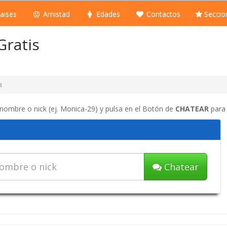
aises
Amistad
Edades
Contactos
Seccio
Gratis
a
 nombre o nick (ej. Monica-29) y pulsa en el Botón de
CHATEAR
para 
Chatear