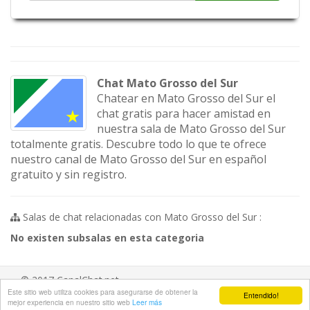
Chat Mato Grosso del Sur
Chatear en Mato Grosso del Sur el
chat gratis para hacer amistad en
nuestra sala de Mato Grosso del Sur
totalmente gratis. Descubre todo lo que te ofrece
nuestro canal de Mato Grosso del Sur en español
gratuito y sin registro.
Salas de chat relacionadas con Mato Grosso del Sur :
No existen subsalas en esta categoria
© 2017 CanalChat.net
Este sitio web utiliza cookies para asegurarse de obtener la
Entendido!
Aviso legal
/
Ayuda
/
Contacta
/
Hazte fan
mejor experiencia en nuestro sitio web
Leer más