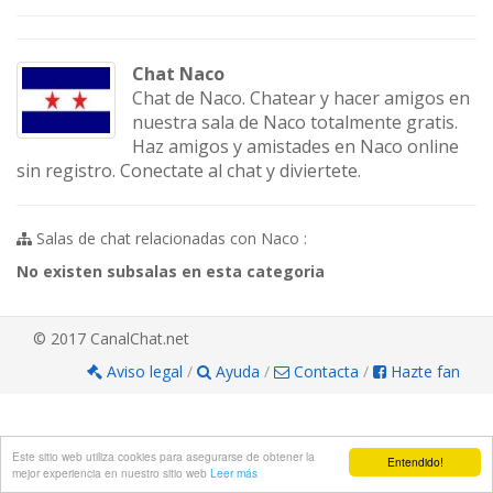
Chat Naco
Chat de Naco. Chatear y hacer amigos en
nuestra sala de Naco totalmente gratis.
Haz amigos y amistades en Naco online
sin registro. Conectate al chat y diviertete.
Salas de chat relacionadas con Naco :
No existen subsalas en esta categoria
© 2017 CanalChat.net
Aviso legal
/
Ayuda
/
Contacta
/
Hazte fan
Este sitio web utiliza cookies para asegurarse de obtener la
Entendido!
mejor experiencia en nuestro sitio web
Leer más