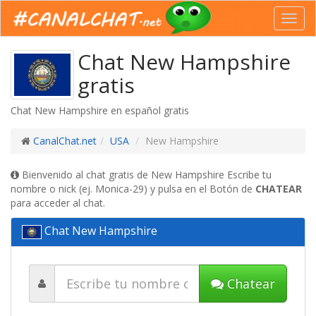
Toggl
navig
Chat New Hampshire
gratis
Chat New Hampshire en español gratis
CanalChat.net
USA
New Hampshire
Bienvenido al chat gratis de New Hampshire Escribe tu
nombre o nick (ej. Monica-29) y pulsa en el Botón de
CHATEAR
para acceder al chat.
Chat New Hampshire
Chatear