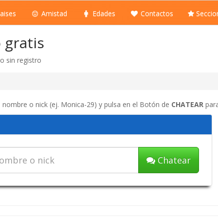
aises
Amistad
Edades
Contactos
Seccio
 gratis
o sin registro
tu nombre o nick (ej. Monica-29) y pulsa en el Botón de
CHATEAR
para
Chatear