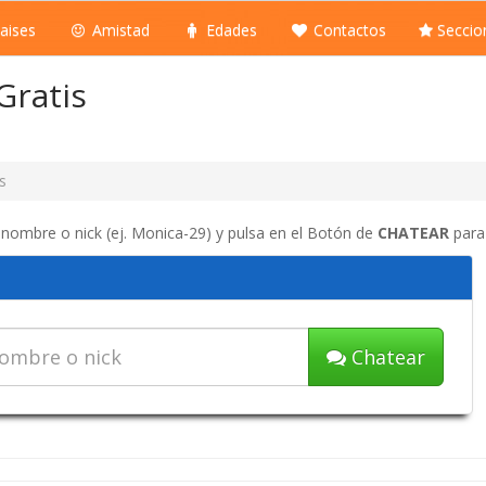
aises
Amistad
Edades
Contactos
Seccio
Gratis
s
 nombre o nick (ej. Monica-29) y pulsa en el Botón de
CHATEAR
para 
Chatear