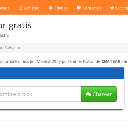
aises
Amistad
Edades
Contactos
Seccio
r gratis
gistro
an Salvador
tu nombre o nick (ej. Monica-29) y pulsa en el Botón de
CHATEAR
para
r
Chatear