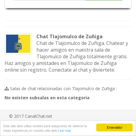
Chat Tlajomulco de Zuñiga
Chat de Tlajomulco de Zuñiga. Chatear y
hacer amigos en nuestra sala de
Tlajomulco de Zuñiga totalmente gratis.
Haz amigos y amistades en Tlajomulco de Zuñiga
online sin registro. Conectate al chat y diviertete.
Salas de chat relacionadas con Tlajomulco de Zuñiga :
No existen subsalas en esta categoria
© 2017 CanalChat.net
Aviso legal
/
Ayuda
/
Contacta
/
Hazte fan
Este sitio web utiliza cookies para asegurarse de obtener la
Entendido!
mejor experiencia en nuestro sitio web
Leer más