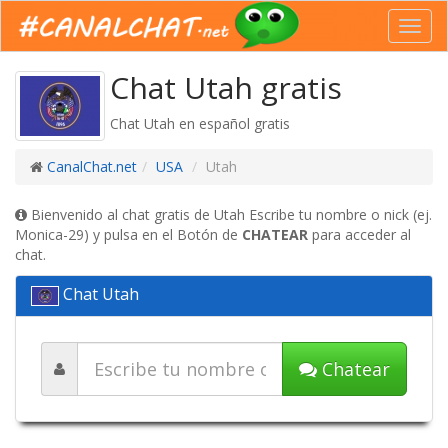
Toggl
navig
Chat Utah gratis
Chat Utah en español gratis
CanalChat.net
USA
Utah
Bienvenido al chat gratis de Utah Escribe tu nombre o nick (ej.
Monica-29) y pulsa en el Botón de
CHATEAR
para acceder al
chat.
Chat Utah
Chatear