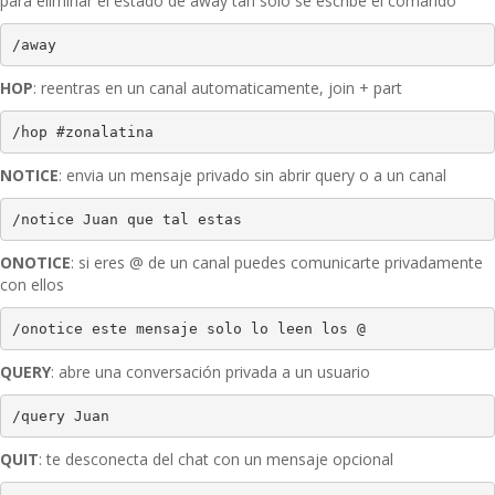
para eliminar el estado de away tan solo se escribe el comando
/away
HOP
: reentras en un canal automaticamente, join + part
/hop #zonalatina
NOTICE
: envia un mensaje privado sin abrir query o a un canal
/notice Juan que tal estas
ONOTICE
: si eres @ de un canal puedes comunicarte privadamente
con ellos
/onotice este mensaje solo lo leen los @
QUERY
: abre una conversación privada a un usuario
/query Juan
QUIT
: te desconecta del chat con un mensaje opcional