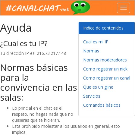
Toggl
navig
Ayuda
Indice de contenidos
¿Cual es tu IP?
Cual es mi IP
Normas
Tu dirección IP es: 216.73.217.148
Normas moderadores
Normas básicas
Como registrar un nick
para la
Como registrar un canal
convivencia en las
Que es un gline
salas:
Servicios
Comandos básicos
Lo princial en el chat es el
respeto, no hagas nada que no
quisieras que te hicieran.
Esta prohibido molestar a los usuarios en general, esto
implica: